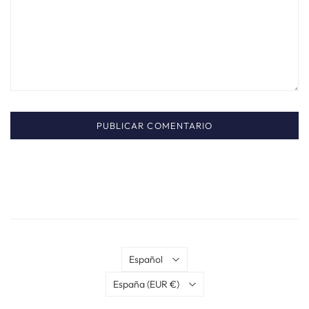
Idioma
Español
País
España
(EUR €)